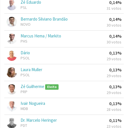
Zé Eduardo
0,14%
PSL
31 votos
Bernardo Silviano Brandão
0,14%
NOVO
30 votos
Marcus Hema / Markito
0,14%
PHS
30 votos
Dário
0,13%
PSOL
29 votos
Laura Muller
0,13%
PSOL
29 votos
Zé Guilherme
0,13%
Eleito
PRP
29 votos
Ivair Nogueira
0,13%
MDB
28 votos
Dr. Marcelo Heringer
0,11%
PDT
23 votos