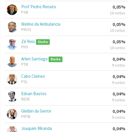
Prof Pedro Renato
0,05%
PSB
10 votos
Welmo da Ambulancia
0,05%
PROS
10 votos
Zé Reis
0,05%
Eleito
PHS
10 votos
Arlen Santiago
0,04%
Eleito
PTB
9 votos
Cabo Cleines
0,04%
PSL
9 votos
Edvan Bastos
0,04%
REDE
9 votos
Gleibin da Gente
0,04%
PRTB
9 votos
Joaquim Miranda
0,04%