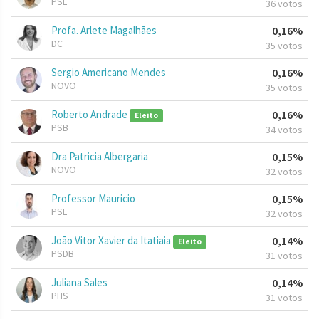
PSL
36 votos
Profa. Arlete Magalhães
0,16%
DC
35 votos
Sergio Americano Mendes
0,16%
NOVO
35 votos
Roberto Andrade
0,16%
Eleito
PSB
34 votos
Dra Patricia Albergaria
0,15%
NOVO
32 votos
Professor Mauricio
0,15%
PSL
32 votos
João Vitor Xavier da Itatiaia
0,14%
Eleito
PSDB
31 votos
Juliana Sales
0,14%
PHS
31 votos