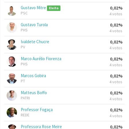
Gustavo Mitre
0,02%
Eleito
PSC
4 votos
Gustavo Turola
0,02%
PHS
4 votos
Ivaldete Chucre
0,02%
PV
4 votos
Marco Aurélio Fiorenza
0,02%
PHS
4 votos
Marcos Gobira
0,02%
PT
4 votos
Matteus Boffo
0,02%
PATRI
4 votos
Professor Fogaça
0,02%
REDE
4 votos
Professora Rose Meire
0,02%