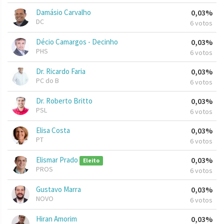
Damásio Carvalho
0,03%
DC
6 votos
Décio Camargos - Decinho
0,03%
PHS
6 votos
Dr. Ricardo Faria
0,03%
PC do B
6 votos
Dr. Roberto Britto
0,03%
PSL
6 votos
Elisa Costa
0,03%
PT
6 votos
Elismar Prado
0,03%
Eleito
PROS
6 votos
Gustavo Marra
0,03%
NOVO
6 votos
Hiran Amorim
0,03%