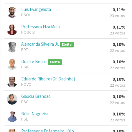
Luis Evangelista
0,11%
PSOL
23 votos
Professora Elza Melo
0,11%
PC do B
23 votos
Alencar da Silveira Jr.
0,10%
Eleito
PDT
22 votos
Duarte Bechir
0,10%
Eleito
PSD
22 votos
Eduardo Ribeiro (Dr. Dadinho)
0,10%
NOVO
22 votos
Glaucia Brandao
0,10%
PSC
22 votos
Nélio Nogueira
0,10%
PSL
22 votos
Professor e Enfermeiro Júlio
0,10%