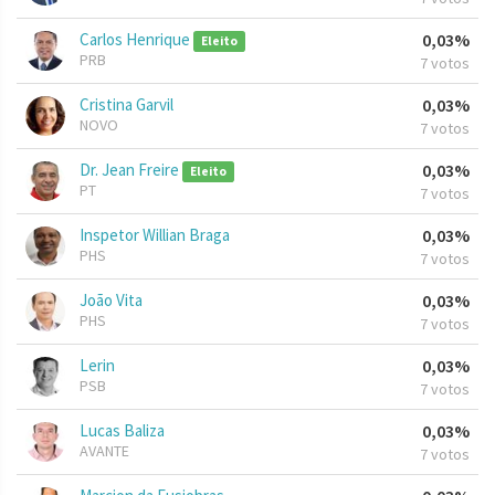
Carlos Henrique
0,03%
Eleito
PRB
7 votos
Cristina Garvil
0,03%
NOVO
7 votos
Dr. Jean Freire
0,03%
Eleito
PT
7 votos
Inspetor Willian Braga
0,03%
PHS
7 votos
João Vita
0,03%
PHS
7 votos
Lerin
0,03%
PSB
7 votos
Lucas Baliza
0,03%
AVANTE
7 votos