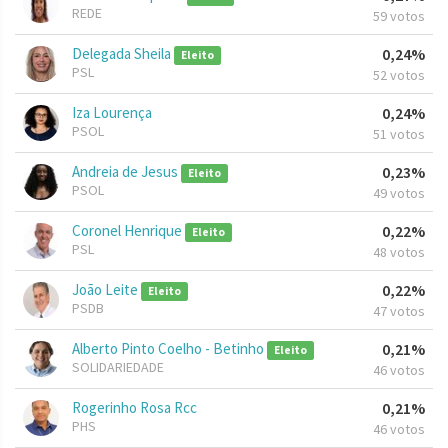
REDE
59 votos
Delegada Sheila
0,24%
Eleito
PSL
52 votos
Iza Lourença
0,24%
PSOL
51 votos
Andreia de Jesus
0,23%
Eleito
PSOL
49 votos
Coronel Henrique
0,22%
Eleito
PSL
48 votos
João Leite
0,22%
Eleito
PSDB
47 votos
Alberto Pinto Coelho - Betinho
0,21%
Eleito
SOLIDARIEDADE
46 votos
Rogerinho Rosa Rcc
0,21%
PHS
46 votos