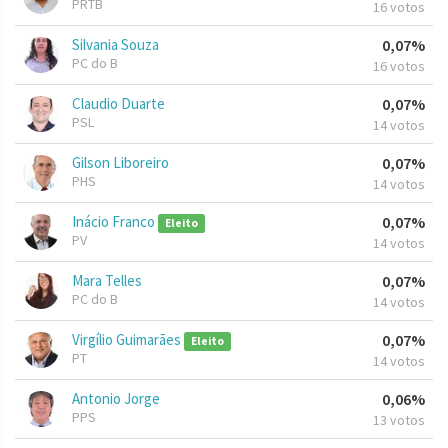
PRTB
16 votos
Silvania Souza
0,07%
PC do B
16 votos
Claudio Duarte
0,07%
PSL
14 votos
Gilson Liboreiro
0,07%
PHS
14 votos
Inácio Franco
0,07%
Eleito
PV
14 votos
Mara Telles
0,07%
PC do B
14 votos
Virgílio Guimarães
0,07%
Eleito
PT
14 votos
Antonio Jorge
0,06%
PPS
13 votos