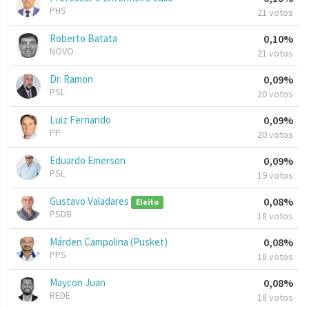
PHS
21 votos
Roberto Batata
0,10%
NOVO
21 votos
Dr. Ramon
0,09%
PSL
20 votos
Luiz Fernando
0,09%
PP
20 votos
Eduardo Emerson
0,09%
PSL
19 votos
Gustavo Valadares
0,08%
Eleito
PSDB
18 votos
Márden Campolina (Pusket)
0,08%
PPS
18 votos
Maycon Juan
0,08%
REDE
18 votos