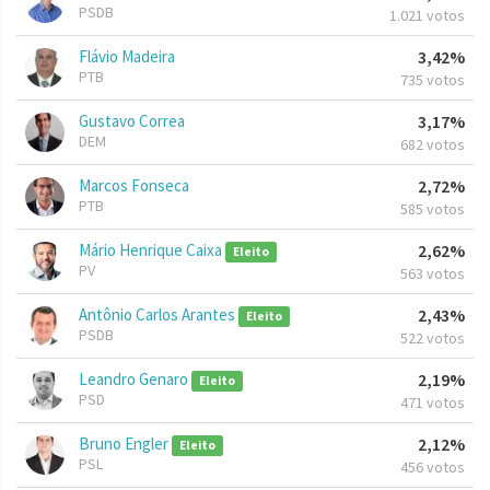
PSDB
1.021 votos
Flávio Madeira
3,42%
PTB
735 votos
Gustavo Correa
3,17%
DEM
682 votos
Marcos Fonseca
2,72%
PTB
585 votos
Mário Henrique Caixa
2,62%
Eleito
PV
563 votos
Antônio Carlos Arantes
2,43%
Eleito
PSDB
522 votos
Leandro Genaro
2,19%
Eleito
PSD
471 votos
Bruno Engler
2,12%
Eleito
PSL
456 votos