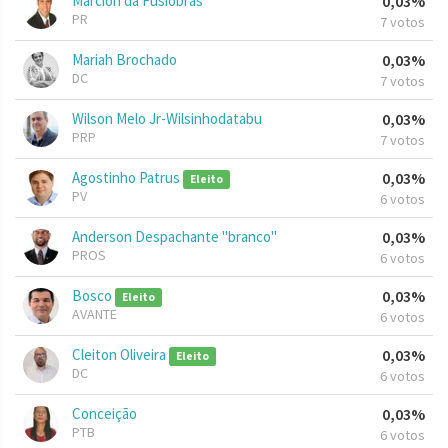
Marcion da Fusiobras
0,03%
PR
7 votos
Mariah Brochado
0,03%
DC
7 votos
Wilson Melo Jr-Wilsinhodatabu
0,03%
PRP
7 votos
Agostinho Patrus
0,03%
Eleito
PV
6 votos
Anderson Despachante "branco"
0,03%
PROS
6 votos
Bosco
0,03%
Eleito
AVANTE
6 votos
Cleiton Oliveira
0,03%
Eleito
DC
6 votos
Conceição
0,03%
PTB
6 votos