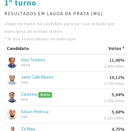
1º turno
RESULTADOS EM LAGOA DA PRATA (MG)
Clique no nome do candidato para ver sua votação por
municípios do estado inteiro
* % dos votos válidos no município
Candidato
Votos *
Davi Teodoro
11,06%
PRTB
2.380 votos
Jamir Calili Ribeiro
10,12%
PHS
2.176 votos
Cleitinho
5,84%
Eleito
PPS
1.256 votos
Edson Pedrosa
5,68%
PRP
1.221 votos
Zé Maia
4,75%