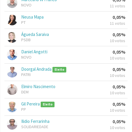
NOVO
11 votos
Neusa Mapa
0,05%
PT
11 votos
Águeda Saraiva
0,05%
PSDB
10 votos
Daniel Angotti
0,05%
NOVO
10 votos
Doorgal Andrada
0,05%
Eleito
PATRI
10 votos
Elmiro Nascimento
0,05%
DEM
10 votos
Gil Pereira
0,05%
Eleito
PP
10 votos
Ilidio Ferrarinha
0,05%
SOLIDARIEDADE
10 votos