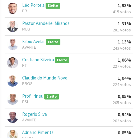
Léo Portela
1,93%
Eleito
PR
415 votos
Pastor Vanderlei Miranda
1,31%
MDB
281 votos
Fabio Avelar
1,13%
Eleito
AVANTE
243 votos
Cristiano Silveira
1,06%
Eleito
PT
227 votos
Claudio do Mundo Novo
1,04%
PROS
224 votos
Prof. Irineu
0,95%
Eleito
PSL
205 votos
Rogerio Silva
0,94%
AVANTE
202 votos
Adriano Pimenta
0,85%