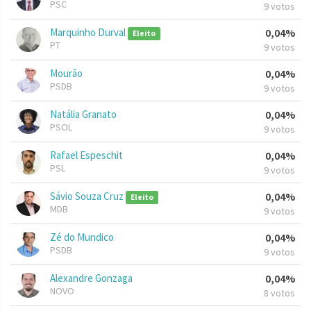
PSC
9 votos
Marquinho Durval
0,04%
Eleito
PT
9 votos
Mourão
0,04%
PSDB
9 votos
Natália Granato
0,04%
PSOL
9 votos
Rafael Espeschit
0,04%
PSL
9 votos
Sávio Souza Cruz
0,04%
Eleito
MDB
9 votos
Zé do Mundico
0,04%
PSDB
9 votos
Alexandre Gonzaga
0,04%
NOVO
8 votos