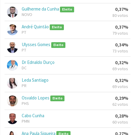
Guilherme da Cunha
0,37%
Eleito
NOVO
80 votos
André Quintão
0,37%
Eleito
PT
79 votos
Ulysses Gomes
0,34%
Eleito
PT
73 votos
Dr Ednaldo Durço
0,32%
DC
69 votos
Leda Santiago
0,32%
PR
69 votos
Osvaldo Lopes
0,29%
Eleito
PHS
62 votos
Cabo Cunha
0,28%
PMN
60 votos
Ana Paula Siqueira
0,27%
Eleito