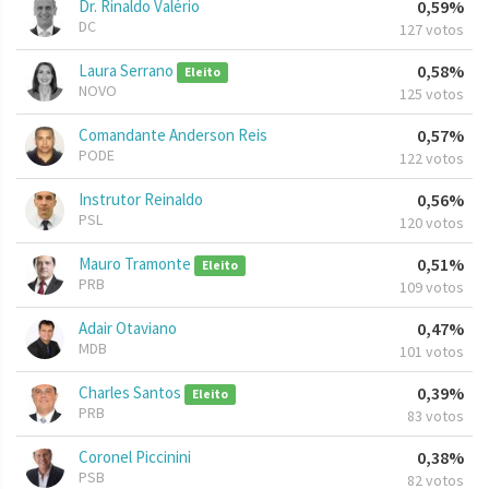
Dr. Rinaldo Valério
0,59%
DC
127 votos
Laura Serrano
0,58%
Eleito
NOVO
125 votos
Comandante Anderson Reis
0,57%
PODE
122 votos
Instrutor Reinaldo
0,56%
PSL
120 votos
Mauro Tramonte
0,51%
Eleito
PRB
109 votos
Adair Otaviano
0,47%
MDB
101 votos
Charles Santos
0,39%
Eleito
PRB
83 votos
Coronel Piccinini
0,38%
PSB
82 votos