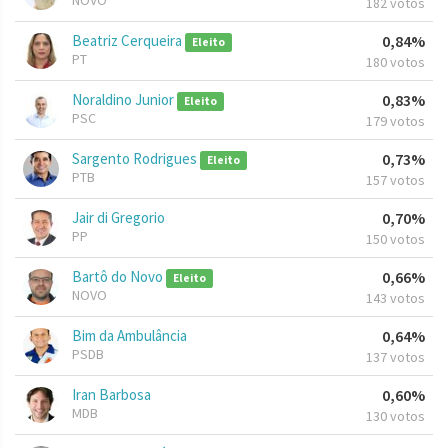
NOVO
182 votos
Beatriz Cerqueira
0,84%
Eleito
PT
180 votos
Noraldino Junior
0,83%
Eleito
PSC
179 votos
Sargento Rodrigues
0,73%
Eleito
PTB
157 votos
Jair di Gregorio
0,70%
PP
150 votos
Bartô do Novo
0,66%
Eleito
NOVO
143 votos
Bim da Ambulância
0,64%
PSDB
137 votos
Iran Barbosa
0,60%
MDB
130 votos