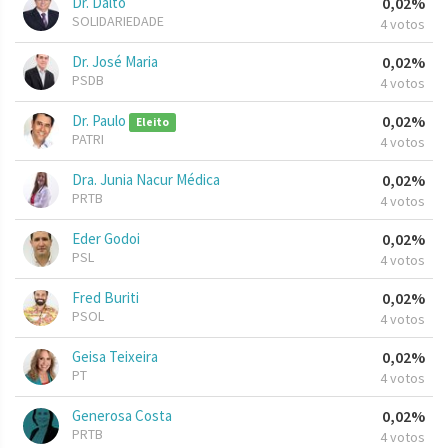
Dr. Dalto
0,02%
SOLIDARIEDADE
4 votos
Dr. José Maria
0,02%
PSDB
4 votos
Dr. Paulo
0,02%
Eleito
PATRI
4 votos
Dra. Junia Nacur Médica
0,02%
PRTB
4 votos
Eder Godoi
0,02%
PSL
4 votos
Fred Buriti
0,02%
PSOL
4 votos
Geisa Teixeira
0,02%
PT
4 votos
Generosa Costa
0,02%
PRTB
4 votos