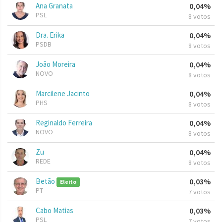
Ana Granata
0,04%
PSL
8 votos
Dra. Erika
0,04%
PSDB
8 votos
João Moreira
0,04%
NOVO
8 votos
Marcilene Jacinto
0,04%
PHS
8 votos
Reginaldo Ferreira
0,04%
NOVO
8 votos
Zu
0,04%
REDE
8 votos
Betão
0,03%
Eleito
PT
7 votos
Cabo Matias
0,03%
PSL
7 votos