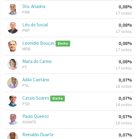
Dra. Ariadna
0,08%
PRB
17 votos
Léo do Social
0,08%
PRP
17 votos
Leonídio Bouças
0,08%
Eleito
MDB
17 votos
Maria do Carmo
0,08%
PT
17 votos
Adão Caetano
0,07%
PSL
16 votos
Cassio Soares
0,07%
Eleito
PSD
16 votos
Paulo Queiroz
0,07%
AVANTE
16 votos
Reinaldo Duarte
0,07%