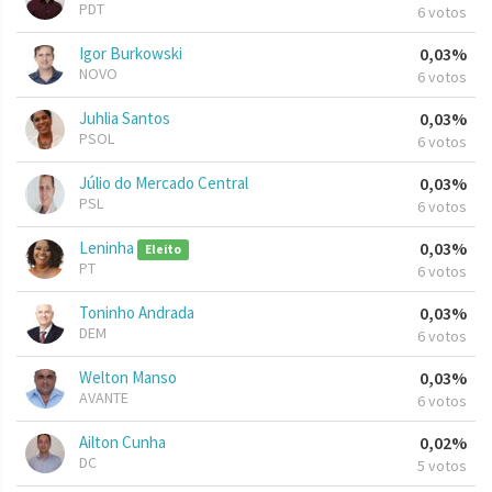
PDT
6 votos
Igor Burkowski
0,03%
NOVO
6 votos
Juhlia Santos
0,03%
PSOL
6 votos
Júlio do Mercado Central
0,03%
PSL
6 votos
Leninha
0,03%
Eleito
PT
6 votos
Toninho Andrada
0,03%
DEM
6 votos
Welton Manso
0,03%
AVANTE
6 votos
Ailton Cunha
0,02%
DC
5 votos