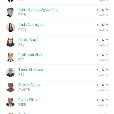
5 votos
Padre Geraldo Agostinho
0,02%
PRTB
5 votos
Paula Camargos
0,02%
PSDB
5 votos
Pérola Brasil
0,02%
PSL
5 votos
Professor Alan
0,02%
PDT
5 votos
Tadeu Machado
0,02%
PSC
5 votos
Abaete Agora
0,02%
AVANTE
4 votos
Carlos Wilson
0,02%
REDE
4 votos