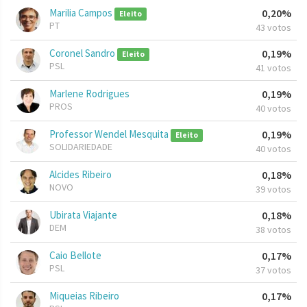
Marilia Campos
0,20%
Eleito
PT
43 votos
Coronel Sandro
0,19%
Eleito
PSL
41 votos
Marlene Rodrigues
0,19%
PROS
40 votos
Professor Wendel Mesquita
0,19%
Eleito
SOLIDARIEDADE
40 votos
Alcides Ribeiro
0,18%
NOVO
39 votos
Ubirata Viajante
0,18%
DEM
38 votos
Caio Bellote
0,17%
PSL
37 votos
Miqueias Ribeiro
0,17%