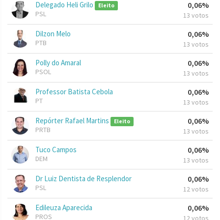
Delegado Heli Grilo
0,06%
Eleito
PSL
13 votos
Dilzon Melo
0,06%
PTB
13 votos
Polly do Amaral
0,06%
PSOL
13 votos
Professor Batista Cebola
0,06%
PT
13 votos
Repórter Rafael Martins
0,06%
Eleito
PRTB
13 votos
Tuco Campos
0,06%
DEM
13 votos
Dr Luiz Dentista de Resplendor
0,06%
PSL
12 votos
Edileuza Aparecida
0,06%
PROS
12 votos