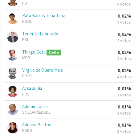
PDT
4 votos
Rafa Barros Tcha Tcha
0,02%
PSOL
4 votos
Tenente Leonardo
0,02%
PSL
4 votos
Thiago Cota
0,02%
Eleito
MDB
4 votos
Virgilio da Quero Mais
0,02%
PRTB
4 votos
Acsa Junia
0,01%
PHS
3 votos
Ademir Lucas
0,01%
SOLIDARIEDADE
3 votos
Adriana Bastos
0,01%
PSDB
3 votos