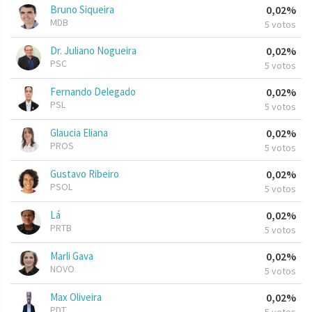
Bruno Siqueira
0,02%
MDB
5 votos
Dr. Juliano Nogueira
0,02%
PSC
5 votos
Fernando Delegado
0,02%
PSL
5 votos
Glaucia Eliana
0,02%
PROS
5 votos
Gustavo Ribeiro
0,02%
PSOL
5 votos
Lá
0,02%
PRTB
5 votos
Marli Gava
0,02%
NOVO
5 votos
Max Oliveira
0,02%
PDT