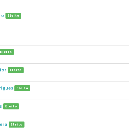
aro
Eleito
Eleito
nior
Eleito
rigues
Eleito
os
Eleito
eira
Eleito