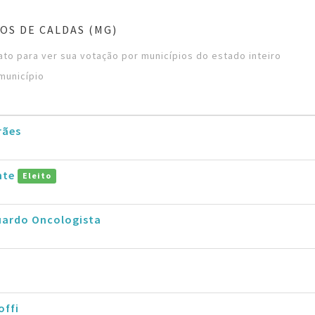
OS DE CALDAS (MG)
to para ver sua votação por municípios do estado inteiro
município
rães
nte
Eleito
uardo Oncologista
offi