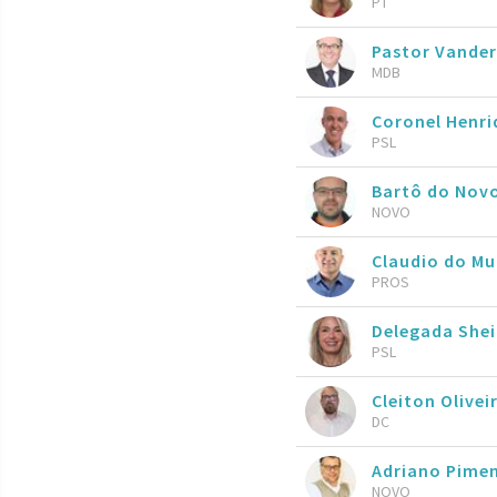
PT
Pastor Vander
MDB
Coronel Henr
PSL
Bartô do Nov
NOVO
Claudio do M
PROS
Delegada She
PSL
Cleiton Olivei
DC
Adriano Pime
NOVO