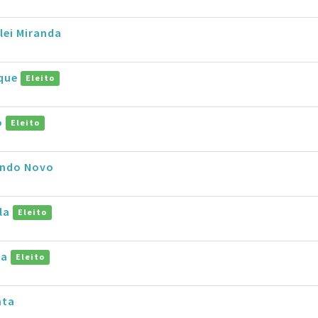
lei Miranda
ique
Eleito
o
Eleito
undo Novo
ila
Eleito
ra
Eleito
nta