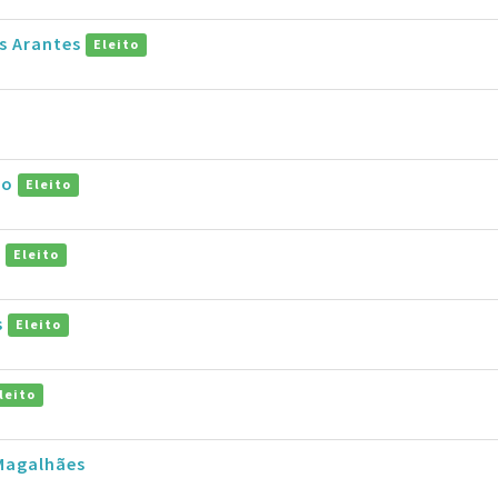
s Arantes
Eleito
ro
Eleito
o
Eleito
s
Eleito
leito
 Magalhães