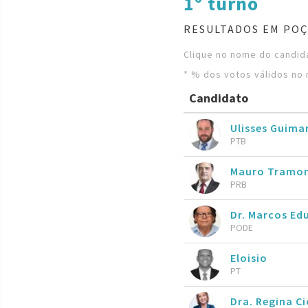
1º turno
RESULTADOS EM POÇ
Clique no nome do candida
* % dos votos válidos no 
Candidato
Ulisses Guima
PTB
Mauro Tramo
PRB
Dr. Marcos Ed
PODE
Eloisio
PT
Dra. Regina Ci