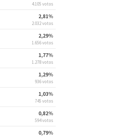
4.105 votos
2,81%
2.032 votos
2,29%
1.656 votos
1,77%
1.278 votos
1,29%
936 votos
1,03%
745 votos
0,82%
594 votos
0,79%