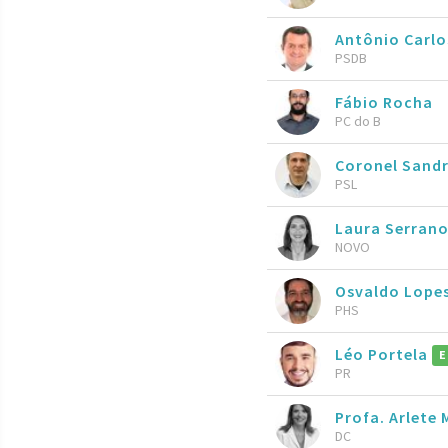
Antônio Carlo
PSDB
Fábio Rocha
PC do B
Coronel Sand
PSL
Laura Serran
NOVO
Osvaldo Lope
PHS
Léo Portela
E
PR
Profa. Arlete
DC