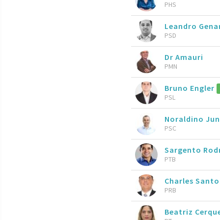
PHS
Leandro Gen
PSD
Dr Amauri
PMN
Bruno Engler
PSL
Noraldino Ju
PSC
Sargento Rod
PTB
Charles Sant
PRB
Beatriz Cerqu