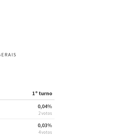
GERAIS
1º turno
0,04%
2 votos
0,03%
4 votos