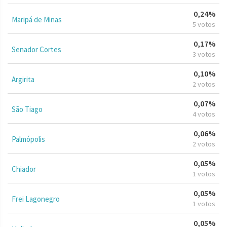
0,24%
Maripá de Minas
5 votos
0,17%
Senador Cortes
3 votos
0,10%
Argirita
2 votos
0,07%
São Tiago
4 votos
0,06%
Palmópolis
2 votos
0,05%
Chiador
1 votos
0,05%
Frei Lagonegro
1 votos
0,05%