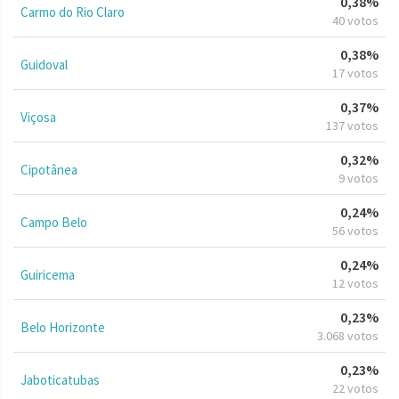
0,38%
Carmo do Rio Claro
40 votos
0,38%
Guidoval
17 votos
0,37%
Viçosa
137 votos
0,32%
Cipotânea
9 votos
0,24%
Campo Belo
56 votos
0,24%
Guiricema
12 votos
0,23%
Belo Horizonte
3.068 votos
0,23%
Jaboticatubas
22 votos