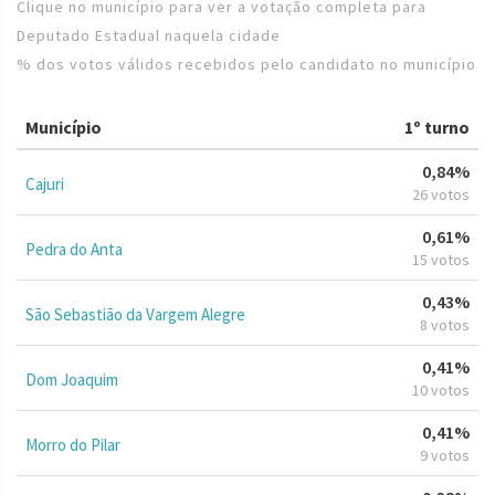
Clique no município para ver a votação completa para
Deputado Estadual naquela cidade
% dos votos válidos recebidos pelo candidato no município
Município
1º turno
0,84%
Cajuri
26 votos
0,61%
Pedra do Anta
15 votos
0,43%
São Sebastião da Vargem Alegre
8 votos
0,41%
Dom Joaquim
10 votos
0,41%
Morro do Pilar
9 votos