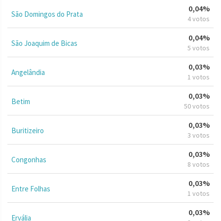
0,04%
São Domingos do Prata
4 votos
0,04%
São Joaquim de Bicas
5 votos
0,03%
Angelândia
1 votos
0,03%
Betim
50 votos
0,03%
Buritizeiro
3 votos
0,03%
Congonhas
8 votos
0,03%
Entre Folhas
1 votos
0,03%
Ervália