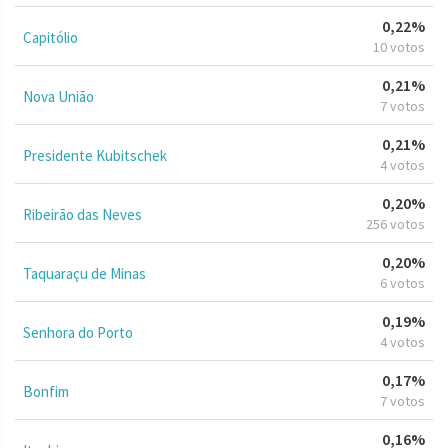
0,22%
Capitólio
10 votos
0,21%
Nova União
7 votos
0,21%
Presidente Kubitschek
4 votos
0,20%
Ribeirão das Neves
256 votos
0,20%
Taquaraçu de Minas
6 votos
0,19%
Senhora do Porto
4 votos
0,17%
Bonfim
7 votos
0,16%