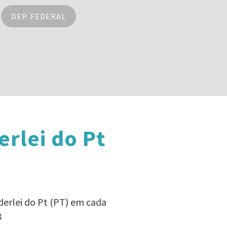
DEP. FEDERAL
rlei do Pt
derlei do Pt (PT) em cada
8