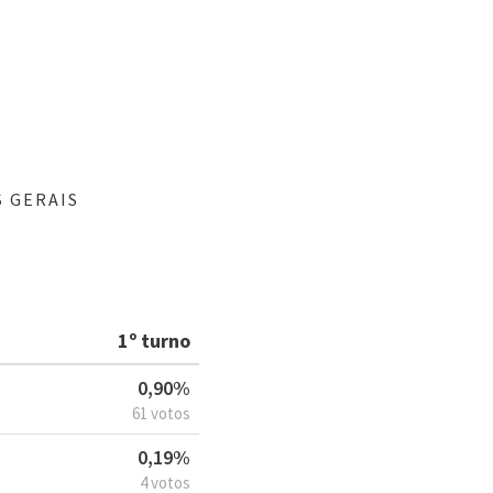
S GERAIS
1º turno
0,90%
61 votos
0,19%
4 votos