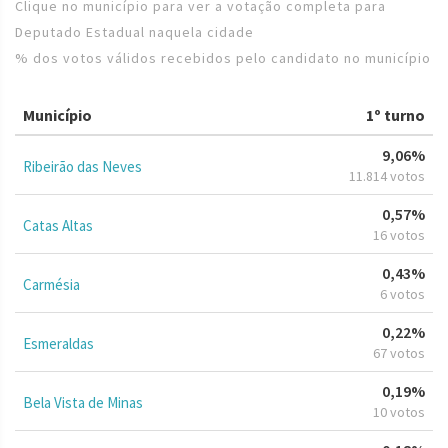
Clique no município para ver a votação completa para
Deputado Estadual naquela cidade
% dos votos válidos recebidos pelo candidato no município
Município
1º turno
9,06%
Ribeirão das Neves
11.814 votos
0,57%
Catas Altas
16 votos
0,43%
Carmésia
6 votos
0,22%
Esmeraldas
67 votos
0,19%
Bela Vista de Minas
10 votos