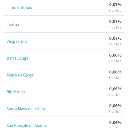
0,07%
Jaboticatubas
7 votos
0,07%
Joaíma
4 votos
0,07%
Vespasiano
39 votos
0,06%
Barra Longa
2 votos
0,06%
Morro da Garça
1 votos
0,06%
Rio Manso
2 votos
0,06%
Santa Maria de Itabira
3 votos
0,06%
São Gonçalo do Abaeté