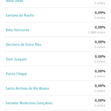
Nova União
3 votos
0,09%
Santana do Riacho
3 votos
0,08%
Belo Horizonte
1.069 votos
0,08%
Desterro de Entre Rios
3 votos
0,08%
Dom Joaquim
2 votos
0,08%
Ponto Chique
2 votos
0,08%
Santo Antônio do Rio Abaixo
1 votos
0,08%
Senador Modestino Gonçalves
2 votos