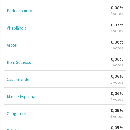
0,08%
Pedra do Anta
2 votos
0,07%
Virgolândia
2 votos
0,06%
Arcos
12 votos
0,06%
Bom Sucesso
6 votos
0,06%
Casa Grande
1 votos
0,06%
Mar de Espanha
4 votos
0,05%
Congonhal
3 votos
0,05%