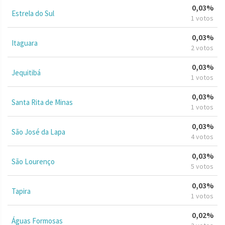
0,03%
Estrela do Sul
1 votos
0,03%
Itaguara
2 votos
0,03%
Jequitibá
1 votos
0,03%
Santa Rita de Minas
1 votos
0,03%
São José da Lapa
4 votos
0,03%
São Lourenço
5 votos
0,03%
Tapira
1 votos
0,02%
Águas Formosas