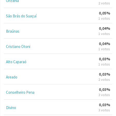
Orizânia
2 votos
0,05%
São Brás do Suaçuí
1 votos
0,04%
Braúnas
1 votos
0,04%
Cristiano Otoni
1 votos
0,03%
Alto Caparaó
1 votos
0,03%
Areado
2 votos
0,03%
Conselheiro Pena
3 votos
0,03%
Divino
3 votos