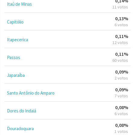
0,14%
Itaú de Minas
11 votos
0,13%
Capitólio
6 votos
0,11%
Itapecerica
12 votos
0,11%
Passos
60 votos
0,09%
Japaraíba
2 votos
0,09%
Santo Antônio do Amparo
7 votos
0,08%
Dores do Indaiá
6 votos
0,08%
Douradoquara
1 votos