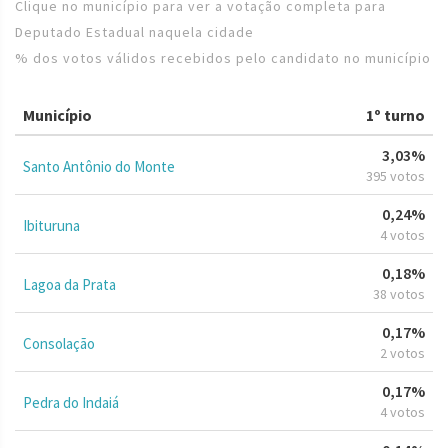
Clique no município para ver a votação completa para
Deputado Estadual naquela cidade
% dos votos válidos recebidos pelo candidato no município
Município
1º turno
3,03%
Santo Antônio do Monte
395 votos
0,24%
Ibituruna
4 votos
0,18%
Lagoa da Prata
38 votos
0,17%
Consolação
2 votos
0,17%
Pedra do Indaiá
4 votos