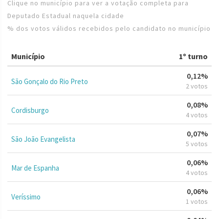
Clique no município para ver a votação completa para
Deputado Estadual naquela cidade
% dos votos válidos recebidos pelo candidato no município
Município
1º turno
0,12%
São Gonçalo do Rio Preto
2 votos
0,08%
Cordisburgo
4 votos
0,07%
São João Evangelista
5 votos
0,06%
Mar de Espanha
4 votos
0,06%
Veríssimo
1 votos