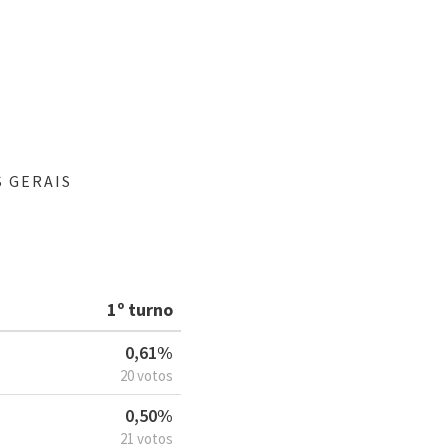
 GERAIS
1º turno
0,61%
20 votos
0,50%
21 votos