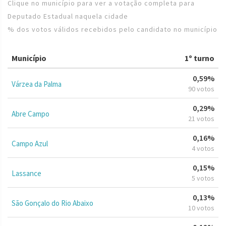
Clique no município para ver a votação completa para
Deputado Estadual naquela cidade
% dos votos válidos recebidos pelo candidato no município
Município
1º turno
0,59%
Várzea da Palma
90 votos
0,29%
Abre Campo
21 votos
0,16%
Campo Azul
4 votos
0,15%
Lassance
5 votos
0,13%
São Gonçalo do Rio Abaixo
10 votos