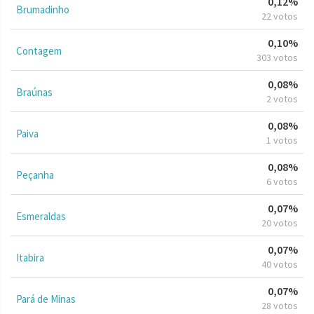
0,12%
Brumadinho
22 votos
0,10%
Contagem
303 votos
0,08%
Braúnas
2 votos
0,08%
Paiva
1 votos
0,08%
Peçanha
6 votos
0,07%
Esmeraldas
20 votos
0,07%
Itabira
40 votos
0,07%
Pará de Minas
28 votos