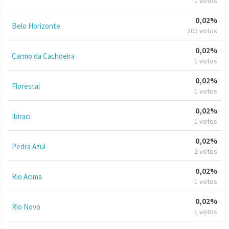
1 votos
0,02%
Belo Horizonte
205 votos
0,02%
Carmo da Cachoeira
1 votos
0,02%
Florestal
1 votos
0,02%
Ibiraci
1 votos
0,02%
Pedra Azul
2 votos
0,02%
Rio Acima
1 votos
0,02%
Rio Novo
1 votos