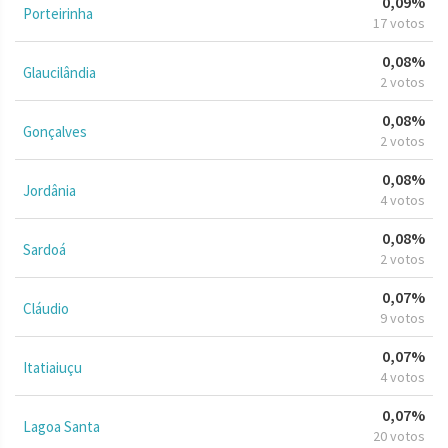
0,09%
Porteirinha
17 votos
0,08%
Glaucilândia
2 votos
0,08%
Gonçalves
2 votos
0,08%
Jordânia
4 votos
0,08%
Sardoá
2 votos
0,07%
Cláudio
9 votos
0,07%
Itatiaiuçu
4 votos
0,07%
Lagoa Santa
20 votos