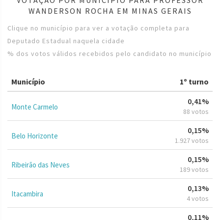
WANDERSON ROCHA EM MINAS GERAIS
Clique no município para ver a votação completa para
Deputado Estadual naquela cidade
% dos votos válidos recebidos pelo candidato no município
Município
1º turno
0,41%
Monte Carmelo
88 votos
0,15%
Belo Horizonte
1.927 votos
0,15%
Ribeirão das Neves
189 votos
0,13%
Itacambira
4 votos
0,11%