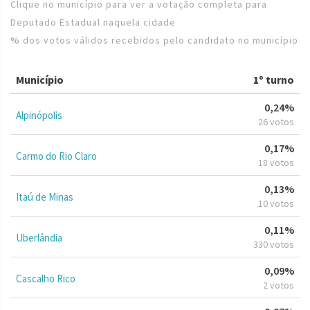
Clique no município para ver a votação completa para
Deputado Estadual naquela cidade
% dos votos válidos recebidos pelo candidato no município
Município
1º turno
0,24%
Alpinópolis
26 votos
0,17%
Carmo do Rio Claro
18 votos
0,13%
Itaú de Minas
10 votos
0,11%
Uberlândia
330 votos
0,09%
Cascalho Rico
2 votos