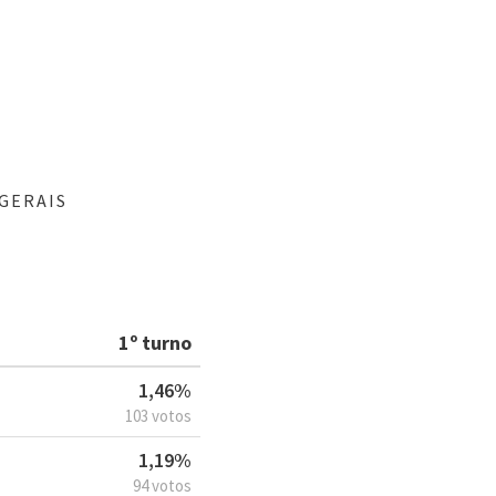
GERAIS
1º turno
1,46%
103 votos
1,19%
94 votos