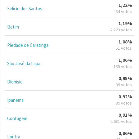
1,22%
Felício dos Santos
34 votos
1,19%
Betim
2.223 votos
1,08%
Piedade de Caratinga
51 votos
1,06%
São José da Lapa
135 votos
0,95%
Dionísio
39 votos
0,92%
Ipanema
89 votos
0,91%
Contagem
2.681 votos
0,86%
Lontra