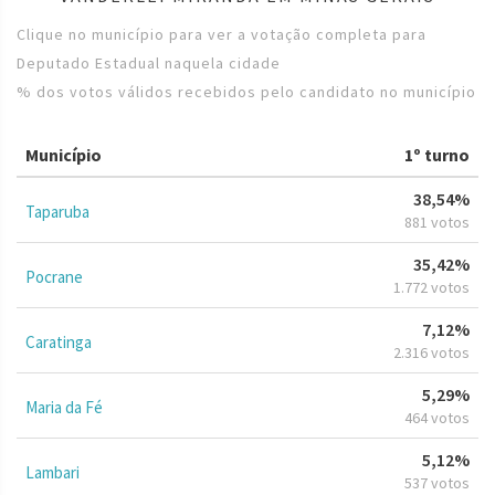
Clique no município para ver a votação completa para
Deputado Estadual naquela cidade
% dos votos válidos recebidos pelo candidato no município
Município
1º turno
38,54%
Taparuba
881 votos
35,42%
Pocrane
1.772 votos
7,12%
Caratinga
2.316 votos
5,29%
Maria da Fé
464 votos
5,12%
Lambari
537 votos