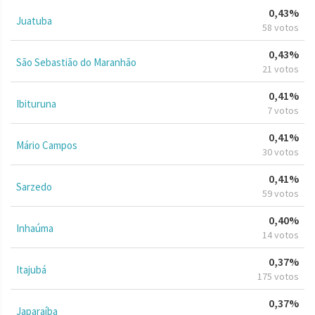
0,43%
Juatuba
58 votos
0,43%
São Sebastião do Maranhão
21 votos
0,41%
Ibituruna
7 votos
0,41%
Mário Campos
30 votos
0,41%
Sarzedo
59 votos
0,40%
Inhaúma
14 votos
0,37%
Itajubá
175 votos
0,37%
Japaraíba