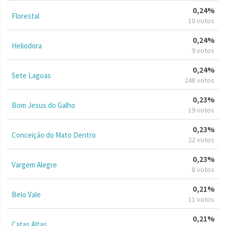
0,24%
Florestal
10 votos
0,24%
Heliodora
9 votos
0,24%
Sete Lagoas
248 votos
0,23%
Bom Jesus do Galho
19 votos
0,23%
Conceição do Mato Dentro
22 votos
0,23%
Vargem Alegre
8 votos
0,21%
Belo Vale
11 votos
0,21%
Catas Altas