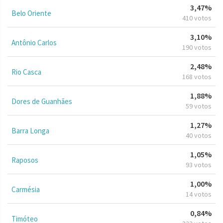
3,47%
Belo Oriente
410 votos
3,10%
Antônio Carlos
190 votos
2,48%
Rio Casca
168 votos
1,88%
Dores de Guanhães
59 votos
1,27%
Barra Longa
40 votos
1,05%
Raposos
93 votos
1,00%
Carmésia
14 votos
0,84%
Timóteo