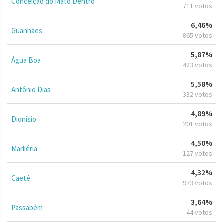
Conceição do Mato Dentro
711 votos
6,46%
Guanhães
865 votos
5,87%
Água Boa
423 votos
5,58%
Antônio Dias
332 votos
4,89%
Dionísio
201 votos
4,50%
Marliéria
127 votos
4,32%
Caeté
973 votos
3,64%
Passabém
44 votos