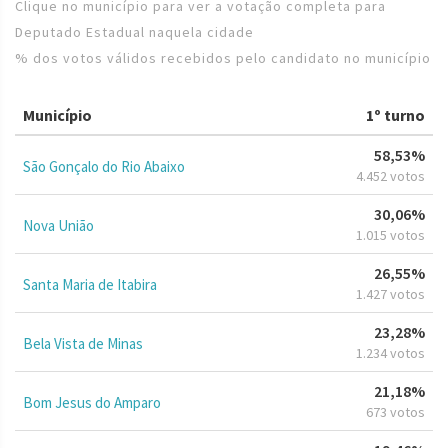
Clique no município para ver a votação completa para
Deputado Estadual naquela cidade
% dos votos válidos recebidos pelo candidato no município
Município
1º turno
58,53%
São Gonçalo do Rio Abaixo
4.452 votos
30,06%
Nova União
1.015 votos
26,55%
Santa Maria de Itabira
1.427 votos
23,28%
Bela Vista de Minas
1.234 votos
21,18%
Bom Jesus do Amparo
673 votos