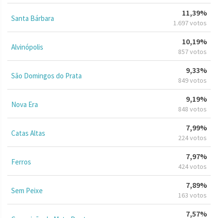
11,39%
Santa Bárbara
1.697 votos
10,19%
Alvinópolis
857 votos
9,33%
São Domingos do Prata
849 votos
9,19%
Nova Era
848 votos
7,99%
Catas Altas
224 votos
7,97%
Ferros
424 votos
7,89%
Sem Peixe
163 votos
7,57%