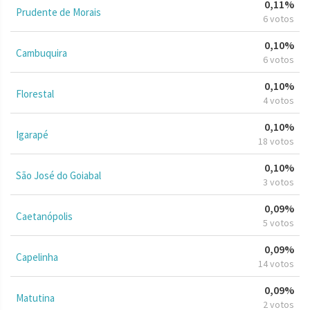
0,11%
Prudente de Morais
6 votos
0,10%
Cambuquira
6 votos
0,10%
Florestal
4 votos
0,10%
Igarapé
18 votos
0,10%
São José do Goiabal
3 votos
0,09%
Caetanópolis
5 votos
0,09%
Capelinha
14 votos
0,09%
Matutina
2 votos