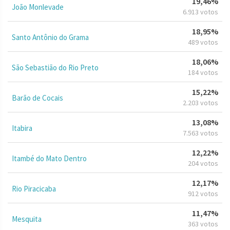
19,46%
João Monlevade
6.913 votos
18,95%
Santo Antônio do Grama
489 votos
18,06%
São Sebastião do Rio Preto
184 votos
15,22%
Barão de Cocais
2.203 votos
13,08%
Itabira
7.563 votos
12,22%
Itambé do Mato Dentro
204 votos
12,17%
Rio Piracicaba
912 votos
11,47%
Mesquita
363 votos