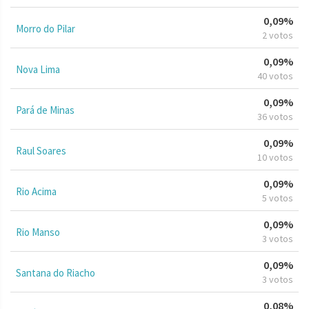
0,09%
Morro do Pilar
2 votos
0,09%
Nova Lima
40 votos
0,09%
Pará de Minas
36 votos
0,09%
Raul Soares
10 votos
0,09%
Rio Acima
5 votos
0,09%
Rio Manso
3 votos
0,09%
Santana do Riacho
3 votos
0,08%