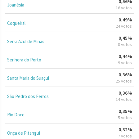
0,56%
Joanésia
16 votos
0,49%
Coqueiral
24 votos
0,45%
Serra Azul de Minas
8 votos
0,44%
Senhora do Porto
9 votos
0,36%
Santa Maria do Suaçuí
25 votos
0,36%
São Pedro dos Ferros
14 votos
0,35%
Rio Doce
5 votos
0,32%
Onça de Pitangui
7 votos