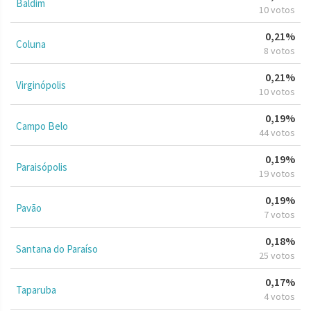
Baldim
10 votos
0,21%
Coluna
8 votos
0,21%
Virginópolis
10 votos
0,19%
Campo Belo
44 votos
0,19%
Paraisópolis
19 votos
0,19%
Pavão
7 votos
0,18%
Santana do Paraíso
25 votos
0,17%
Taparuba
4 votos