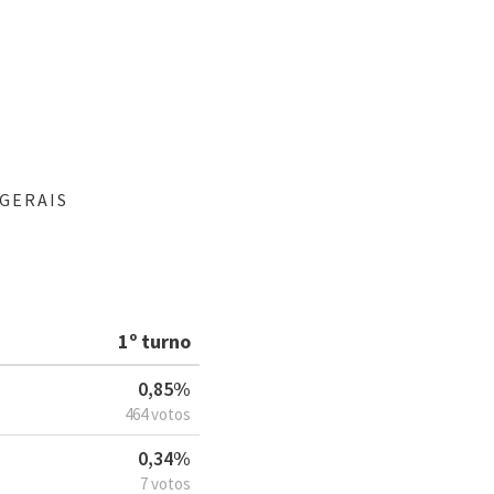
GERAIS
1º turno
0,85%
464 votos
0,34%
7 votos