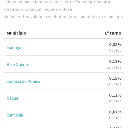
Clique no município para ver a votação completa para
Deputado Estadual naquela cidade
% dos votos válidos recebidos pelo candidato no município
Município
1º turno
0,38%
Ipatinga
446 votos
0,19%
Belo Oriente
22 votos
0,15%
Santana do Paraíso
21 votos
0,12%
Naque
4 votos
0,07%
Carmésia
1 votos