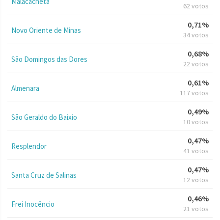
Malacacheta
62 votos
0,71%
Novo Oriente de Minas
34 votos
0,68%
São Domingos das Dores
22 votos
0,61%
Almenara
117 votos
0,49%
São Geraldo do Baixio
10 votos
0,47%
Resplendor
41 votos
0,47%
Santa Cruz de Salinas
12 votos
0,46%
Frei Inocêncio
21 votos