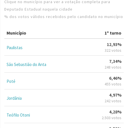
Clique no município para ver a votação completa para
Deputado Estadual naquela cidade
% dos votos válidos recebidos pelo candidato no município
Município
1º turno
12,93%
Paulistas
322 votos
7,34%
São Sebastião do Anta
248 votos
6,46%
Poté
455 votos
4,97%
Jordânia
242 votos
4,28%
Teófilo Otoni
2.503 votos