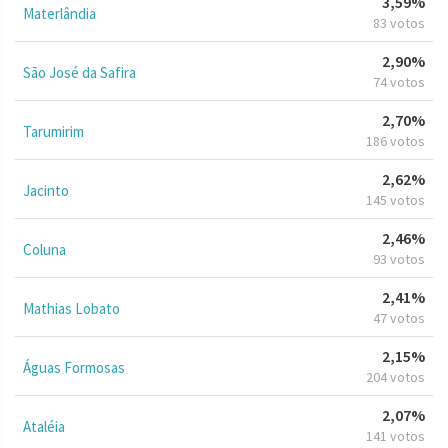
3,59%
Materlândia
83 votos
2,90%
São José da Safira
74 votos
2,70%
Tarumirim
186 votos
2,62%
Jacinto
145 votos
2,46%
Coluna
93 votos
2,41%
Mathias Lobato
47 votos
2,15%
Águas Formosas
204 votos
2,07%
Ataléia
141 votos