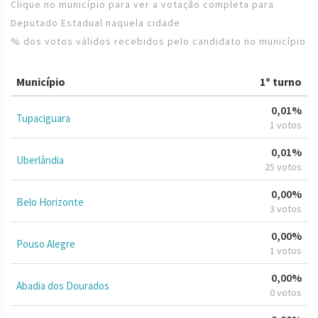
Clique no município para ver a votação completa para
Deputado Estadual naquela cidade
% dos votos válidos recebidos pelo candidato no município
Município
1º turno
0,01%
Tupaciguara
1 votos
0,01%
Uberlândia
25 votos
0,00%
Belo Horizonte
3 votos
0,00%
Pouso Alegre
1 votos
0,00%
Abadia dos Dourados
0 votos