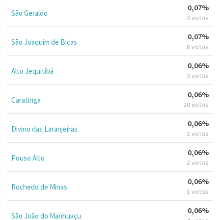
0,07%
São Geraldo
3 votos
0,07%
São Joaquim de Bicas
8 votos
0,06%
Alto Jequitibá
3 votos
0,06%
Caratinga
20 votos
0,06%
Divino das Laranjeiras
2 votos
0,06%
Pouso Alto
2 votos
0,06%
Rochedo de Minas
1 votos
0,06%
São João do Manhuaçu