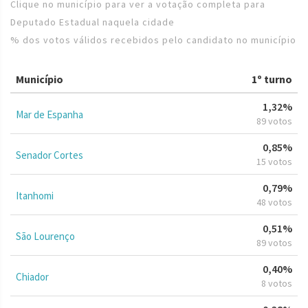
Clique no município para ver a votação completa para
Deputado Estadual naquela cidade
% dos votos válidos recebidos pelo candidato no município
Município
1º turno
1,32%
Mar de Espanha
89 votos
0,85%
Senador Cortes
15 votos
0,79%
Itanhomi
48 votos
0,51%
São Lourenço
89 votos
0,40%
Chiador
8 votos