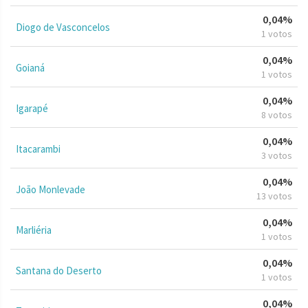
0,04%
Diogo de Vasconcelos
1 votos
0,04%
Goianá
1 votos
0,04%
Igarapé
8 votos
0,04%
Itacarambi
3 votos
0,04%
João Monlevade
13 votos
0,04%
Marliéria
1 votos
0,04%
Santana do Deserto
1 votos
0,04%