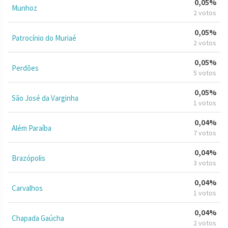
0,05%
Munhoz
2 votos
0,05%
Patrocínio do Muriaé
2 votos
0,05%
Perdões
5 votos
0,05%
São José da Varginha
1 votos
0,04%
Além Paraíba
7 votos
0,04%
Brazópolis
3 votos
0,04%
Carvalhos
1 votos
0,04%
Chapada Gaúcha
2 votos