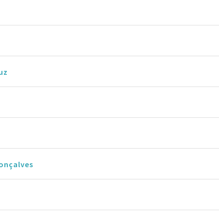
uz
onçalves