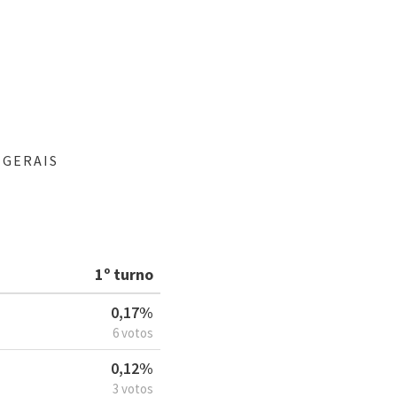
 GERAIS
1º turno
0,17%
6 votos
0,12%
3 votos