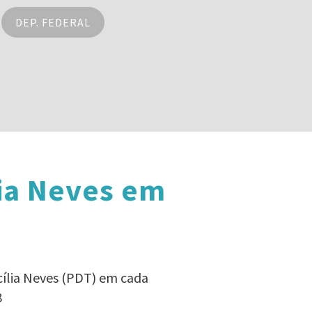
DEP. FEDERAL
lia Neves em
cília Neves (PDT) em cada
8