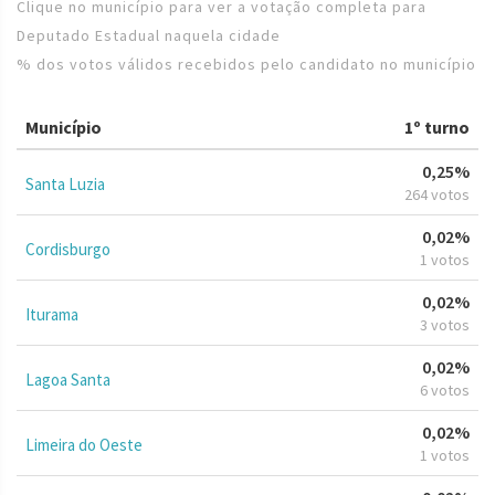
Clique no município para ver a votação completa para
Deputado Estadual naquela cidade
% dos votos válidos recebidos pelo candidato no município
Município
1º turno
0,25%
Santa Luzia
264 votos
0,02%
Cordisburgo
1 votos
0,02%
Iturama
3 votos
0,02%
Lagoa Santa
6 votos
0,02%
Limeira do Oeste
1 votos