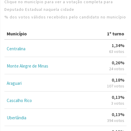
Clique no município para ver a votação completa para
Deputado Estadual naquela cidade
% dos votos válidos recebidos pelo candidato no município
Município
1º turno
1,34%
Centralina
63 votos
0,26%
Monte Alegre de Minas
24 votos
0,18%
Araguari
107 votos
0,13%
Cascalho Rico
3 votos
0,13%
Uberlândia
394 votos