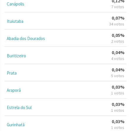
0,12%
Canápolis
7 votos
0,07%
Ituiutaba
34 votos
0,05%
Abadia dos Dourados
2 votos
0,04%
Buritizeiro
4 votos
0,04%
Prata
5 votos
0,03%
Araporã
1 votos
0,03%
Estrela do Sul
1 votos
0,03%
Gurinhatã
1 votos