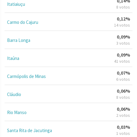
0,14%
Itatiaiuçu
8 votos
0,12%
Carmo do Cajuru
14 votos
0,09%
Barra Longa
3 votos
0,09%
Itaúna
41 votos
0,07%
Carmópolis de Minas
6 votos
0,06%
Cláudio
8 votos
0,06%
Rio Manso
2 votos
0,03%
Santa Rita de Jacutinga
1 votos