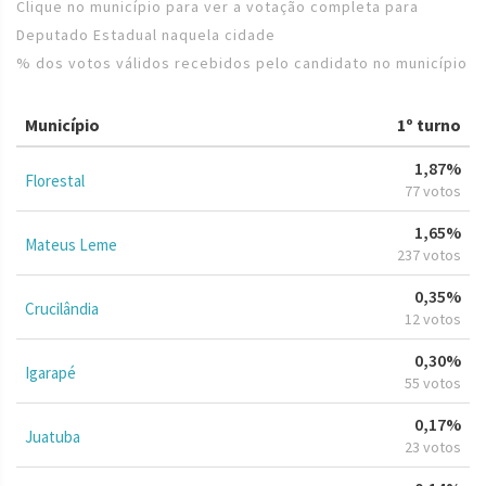
Clique no município para ver a votação completa para
Deputado Estadual naquela cidade
% dos votos válidos recebidos pelo candidato no município
Município
1º turno
1,87%
Florestal
77 votos
1,65%
Mateus Leme
237 votos
0,35%
Crucilândia
12 votos
0,30%
Igarapé
55 votos
0,17%
Juatuba
23 votos