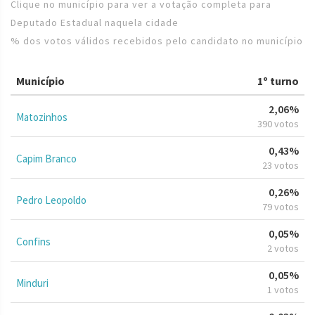
Clique no município para ver a votação completa para
Deputado Estadual naquela cidade
% dos votos válidos recebidos pelo candidato no município
Município
1º turno
2,06%
Matozinhos
390 votos
0,43%
Capim Branco
23 votos
0,26%
Pedro Leopoldo
79 votos
0,05%
Confins
2 votos
0,05%
Minduri
1 votos