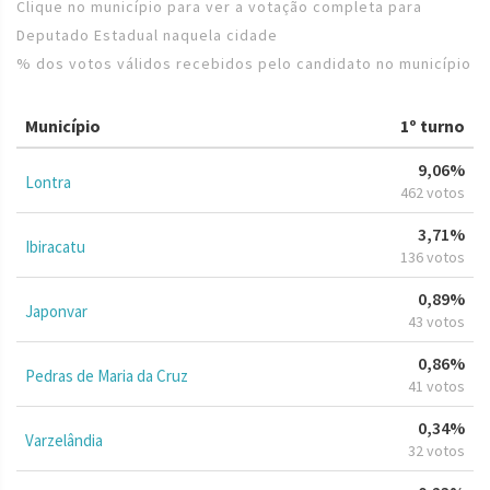
Clique no município para ver a votação completa para
Deputado Estadual naquela cidade
% dos votos válidos recebidos pelo candidato no município
Município
1º turno
9,06%
Lontra
462 votos
3,71%
Ibiracatu
136 votos
0,89%
Japonvar
43 votos
0,86%
Pedras de Maria da Cruz
41 votos
0,34%
Varzelândia
32 votos