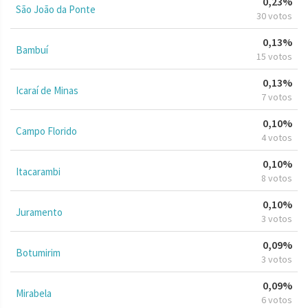
0,23%
São João da Ponte
30 votos
0,13%
Bambuí
15 votos
0,13%
Icaraí de Minas
7 votos
0,10%
Campo Florido
4 votos
0,10%
Itacarambi
8 votos
0,10%
Juramento
3 votos
0,09%
Botumirim
3 votos
0,09%
Mirabela
6 votos