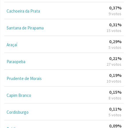
0,37%
Cachoeira da Prata
9 votos
0,31%
Santana de Pirapama
15 votos
0,29%
Araçaí
5 votos
0,21%
Paraopeba
27 votos
0,19%
Prudente de Morais
10 votos
0,15%
Capim Branco
8 votos
0,11%
Cordisburgo
5 votos
0,09%