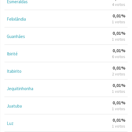
Esmeraldas
4 votos
0,01%
Felixlândia
1 votos
0,01%
Guanhães
1 votos
0,01%
Ibirité
6 votos
0,01%
Itabirito
2 votos
0,01%
Jequitinhonha
1 votos
0,01%
Juatuba
1 votos
0,01%
Luz
1 votos