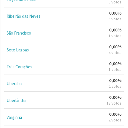
3 votos
0,00%
Ribeirão das Neves
5 votos
0,00%
São Francisco
1 votos
0,00%
Sete Lagoas
4 votos
0,00%
Três Corações
1 votos
0,00%
Uberaba
2 votos
0,00%
Uberlândia
13 votos
0,00%
Varginha
2 votos