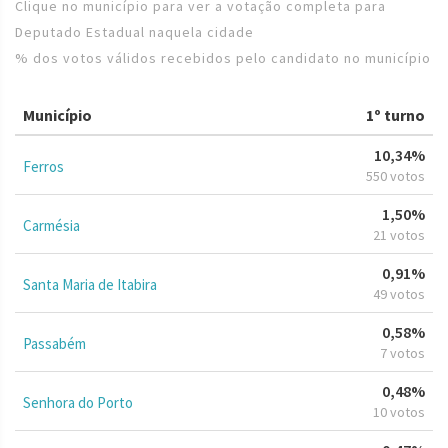
Clique no município para ver a votação completa para
Deputado Estadual naquela cidade
% dos votos válidos recebidos pelo candidato no município
Município
1º turno
10,34%
Ferros
550 votos
1,50%
Carmésia
21 votos
0,91%
Santa Maria de Itabira
49 votos
0,58%
Passabém
7 votos
0,48%
Senhora do Porto
10 votos