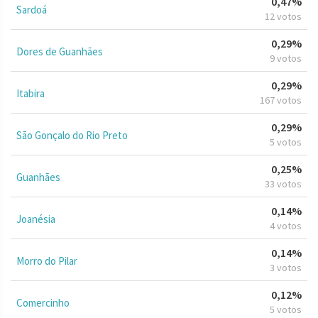
0,47%
Sardoá
12 votos
0,29%
Dores de Guanhães
9 votos
0,29%
Itabira
167 votos
0,29%
São Gonçalo do Rio Preto
5 votos
0,25%
Guanhães
33 votos
0,14%
Joanésia
4 votos
0,14%
Morro do Pilar
3 votos
0,12%
Comercinho
5 votos