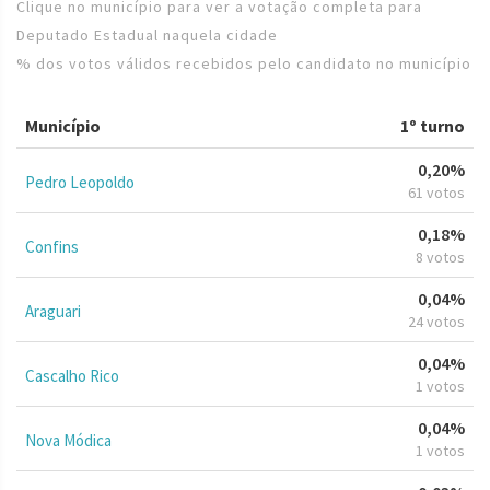
Clique no município para ver a votação completa para
Deputado Estadual naquela cidade
% dos votos válidos recebidos pelo candidato no município
Município
1º turno
0,20%
Pedro Leopoldo
61 votos
0,18%
Confins
8 votos
0,04%
Araguari
24 votos
0,04%
Cascalho Rico
1 votos
0,04%
Nova Módica
1 votos