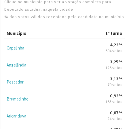
Clique no município para ver a votação completa para
Deputado Estadual naquela cidade
% dos votos válidos recebidos pelo candidato no município
Município
1º turno
4,22%
Capelinha
694 votos
3,25%
Angelândia
126 votos
3,13%
Pescador
70 votos
0,92%
Brumadinho
165 votos
0,87%
Aricanduva
24 votos