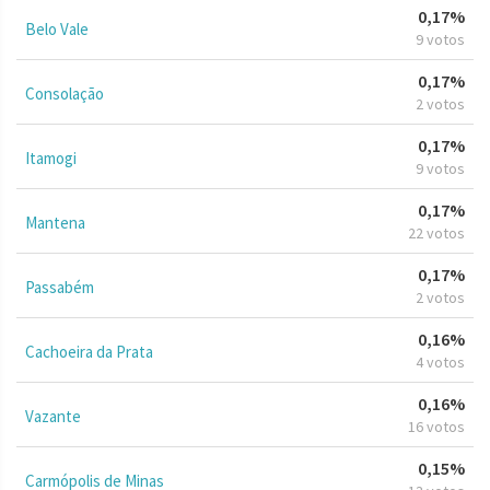
0,17%
Belo Vale
9 votos
0,17%
Consolação
2 votos
0,17%
Itamogi
9 votos
0,17%
Mantena
22 votos
0,17%
Passabém
2 votos
0,16%
Cachoeira da Prata
4 votos
0,16%
Vazante
16 votos
0,15%
Carmópolis de Minas