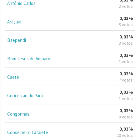
Antônio Carlos
2 votos
0,03%
Araçuaí
5 votos
0,03%
Baependi
3 votos
0,03%
Bom Jesus do Amparo
1 votos
0,03%
Caeté
7 votos
0,03%
Conceição do Pará
1 votos
0,03%
Congonhas
8 votos
0,03%
Conselheiro Lafaiete
20 votos