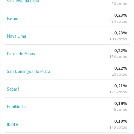
São José da Lapa
36 votos
0,23%
Betim
434 votos
0,23%
Nova Lima
109 votos
0,22%
Patos de Minas
154 votos
0,22%
São Domingos do Prata
20 votos
0,21%
Sabará
125 votos
0,19%
Funilândia
6 votos
0,19%
Ibirité
149 votos