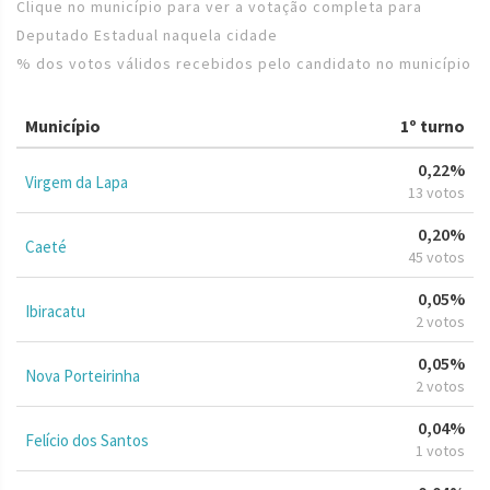
Clique no município para ver a votação completa para
Deputado Estadual naquela cidade
% dos votos válidos recebidos pelo candidato no município
Município
1º turno
0,22%
Virgem da Lapa
13 votos
0,20%
Caeté
45 votos
0,05%
Ibiracatu
2 votos
0,05%
Nova Porteirinha
2 votos
0,04%
Felício dos Santos
1 votos