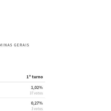
MINAS GERAIS
1º turno
1,02%
37 votos
0,27%
3 votos