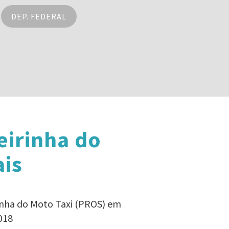
DEP. FEDERAL
eirinha do
ais
rinha do Moto Taxi (PROS) em
018