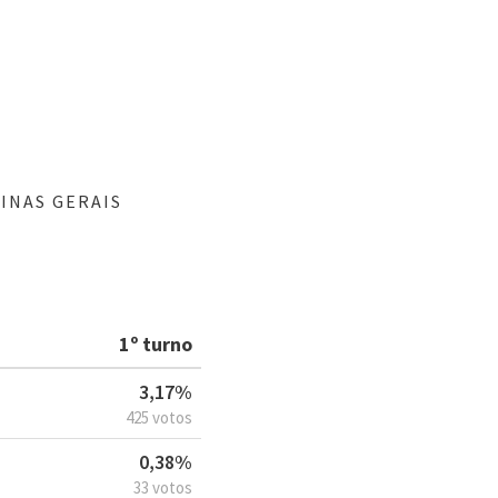
INAS GERAIS
1º turno
3,17%
425 votos
0,38%
33 votos