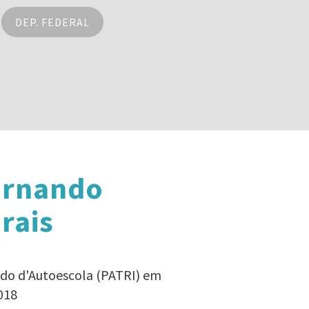
DEP. FEDERAL
ernando
rais
ndo d'Autoescola (PATRI) em
018