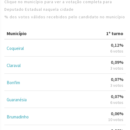
Clique no município para ver a votação completa para
Deputado Estadual naquela cidade
% dos votos válidos recebidos pelo candidato no município
Município
1º turno
0,12%
Coqueiral
6 votos
0,09%
Claraval
3 votos
0,07%
Bonfim
3 votos
0,07%
Guaranésia
6 votos
0,06%
Brumadinho
10 votos