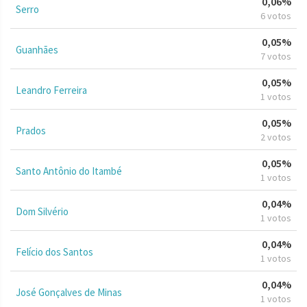
0,06%
Serro
6 votos
0,05%
Guanhães
7 votos
0,05%
Leandro Ferreira
1 votos
0,05%
Prados
2 votos
0,05%
Santo Antônio do Itambé
1 votos
0,04%
Dom Silvério
1 votos
0,04%
Felício dos Santos
1 votos
0,04%
José Gonçalves de Minas
1 votos