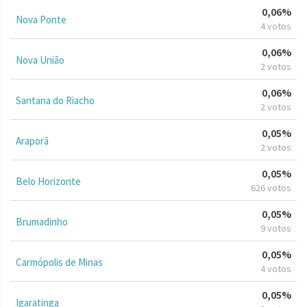
0,06%
Nova Ponte
4 votos
0,06%
Nova União
2 votos
0,06%
Santana do Riacho
2 votos
0,05%
Araporã
2 votos
0,05%
Belo Horizonte
626 votos
0,05%
Brumadinho
9 votos
0,05%
Carmópolis de Minas
4 votos
0,05%
Igaratinga