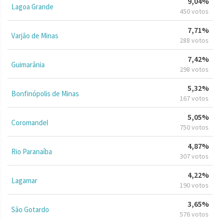
9,04%
Lagoa Grande
450 votos
7,71%
Varjão de Minas
288 votos
7,42%
Guimarânia
298 votos
5,32%
Bonfinópolis de Minas
167 votos
5,05%
Coromandel
750 votos
4,87%
Rio Paranaíba
307 votos
4,22%
Lagamar
190 votos
3,65%
São Gotardo
576 votos