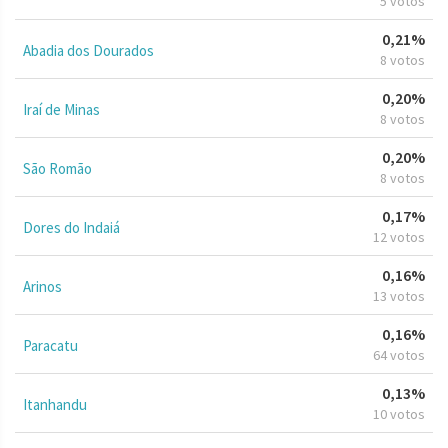
5 votos
0,21%
Abadia dos Dourados
8 votos
0,20%
Iraí de Minas
8 votos
0,20%
São Romão
8 votos
0,17%
Dores do Indaiá
12 votos
0,16%
Arinos
13 votos
0,16%
Paracatu
64 votos
0,13%
Itanhandu
10 votos