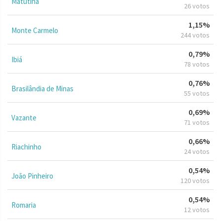
Matutina
26 votos
1,15%
Monte Carmelo
244 votos
0,79%
Ibiá
78 votos
0,76%
Brasilândia de Minas
55 votos
0,69%
Vazante
71 votos
0,66%
Riachinho
24 votos
0,54%
João Pinheiro
120 votos
0,54%
Romaria
12 votos