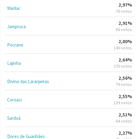
2,97%
Marilac
76 votos
2,91%
Jampruca
86 votos
2,80%
Pocrane
140 votos
2,64%
Lajinha
270 votos
2,56%
Divino das Laranjeiras
79 votos
2,55%
Coroaci
139 votos
2,51%
Sardoá
64 votos
2,27%
Dores de Guanhães