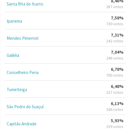
8,46%
Santa Rita do Itueto
287 votos
7,58%
Ipanema
730 votos
7,31%
Mendes Pimentel
242 votos
7,04%
Galiléia
246 votos
6,78%
Conselheiro Pena
700 votos
6,48%
Tumiritinga
227 votos
6,13%
São Pedro do Suaçuí
186 votos
5,93%
Capitão Andrade
159 votos