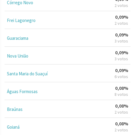
Córrego Novo
2 votos
0,09%
Frei Lagonegro
2 votos
0,09%
Guaraciama
3 votos
0,09%
Nova União
3 votos
0,09%
Santa Maria do Suaçuí
6 votos
0,08%
Águas Formosas
8 votos
0,08%
Braúnas
2 votos
0,08%
Goianá
2 votos