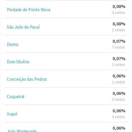
0,08%
Piedade de Ponte Nova
2 votos
0,08%
São João do Pacuí
2 votos
0,07%
Divino
7 votos
0,07%
Dom Silvério
2 votos
0,06%
Conceição das Pedras
1 votos
0,06%
Coqueiral
3 votos
0,06%
Itaipé
3 votos
0,06%
João Monlevade