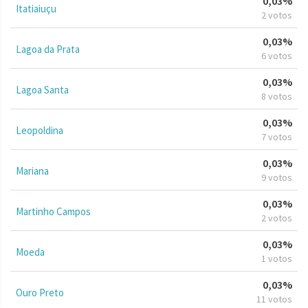
0,03%
Itatiaiuçu
2 votos
0,03%
Lagoa da Prata
6 votos
0,03%
Lagoa Santa
8 votos
0,03%
Leopoldina
7 votos
0,03%
Mariana
9 votos
0,03%
Martinho Campos
2 votos
0,03%
Moeda
1 votos
0,03%
Ouro Preto
11 votos