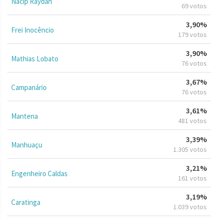
Nacip Raydan
69 votos
3,90%
Frei Inocêncio
179 votos
3,90%
Mathias Lobato
76 votos
3,67%
Campanário
76 votos
3,61%
Mantena
481 votos
3,39%
Manhuaçu
1.305 votos
3,21%
Engenheiro Caldas
161 votos
3,19%
Caratinga
1.039 votos