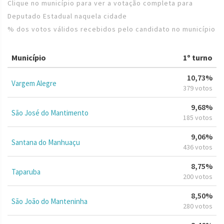
Clique no município para ver a votação completa para
Deputado Estadual naquela cidade
% dos votos válidos recebidos pelo candidato no município
Município
1º turno
10,73%
Vargem Alegre
379 votos
9,68%
São José do Mantimento
185 votos
9,06%
Santana do Manhuaçu
436 votos
8,75%
Taparuba
200 votos
8,50%
São João do Manteninha
280 votos