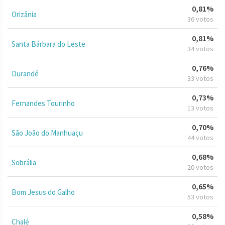
0,81%
Orizânia
36 votos
0,81%
Santa Bárbara do Leste
34 votos
0,76%
Durandé
33 votos
0,73%
Fernandes Tourinho
13 votos
0,70%
São João do Manhuaçu
44 votos
0,68%
Sobrália
20 votos
0,65%
Bom Jesus do Galho
53 votos
0,58%
Chalé