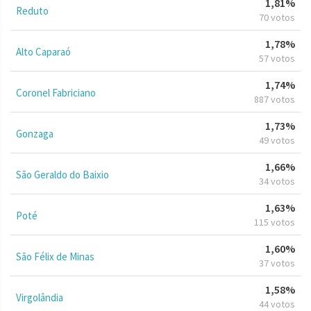
1,81%
Reduto
70 votos
1,78%
Alto Caparaó
57 votos
1,74%
Coronel Fabriciano
887 votos
1,73%
Gonzaga
49 votos
1,66%
São Geraldo do Baixio
34 votos
1,63%
Poté
115 votos
1,60%
São Félix de Minas
37 votos
1,58%
Virgolândia
44 votos