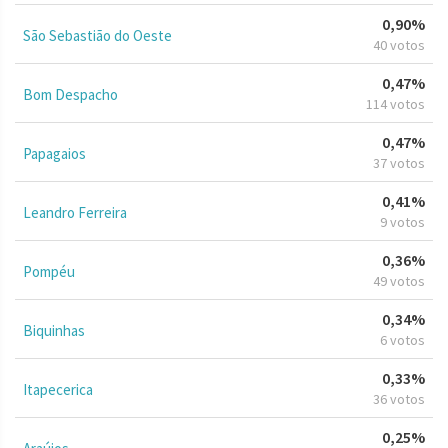
0,90%
São Sebastião do Oeste
40 votos
0,47%
Bom Despacho
114 votos
0,47%
Papagaios
37 votos
0,41%
Leandro Ferreira
9 votos
0,36%
Pompéu
49 votos
0,34%
Biquinhas
6 votos
0,33%
Itapecerica
36 votos
0,25%