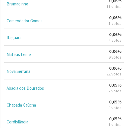
0,06%
Brumadinho
11 votos
0,06%
Comendador Gomes
1 votos
0,06%
Itaguara
4 votos
0,06%
Mateus Leme
9 votos
0,06%
Nova Serrana
22 votos
0,05%
Abadia dos Dourados
2 votos
0,05%
Chapada Gaúcha
3 votos
0,05%
Cordislândia
1 votos