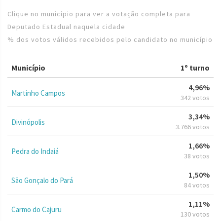
Clique no município para ver a votação completa para
Deputado Estadual naquela cidade
% dos votos válidos recebidos pelo candidato no município
Município
1º turno
4,96%
Martinho Campos
342 votos
3,34%
Divinópolis
3.766 votos
1,66%
Pedra do Indaiá
38 votos
1,50%
São Gonçalo do Pará
84 votos
1,11%
Carmo do Cajuru
130 votos