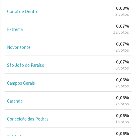
0,08%
Curral de Dentro
3 votos
0,07%
Extrema
12 votos
0,07%
Novorizonte
2 votos
0,07%
São João do Paraíso
6 votos
0,06%
Campos Gerais
7 votos
0,06%
Carandaí
7 votos
0,06%
Conceição das Pedras
1 votos
0,06%