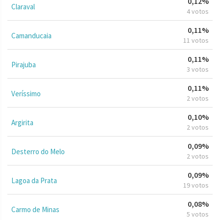
0,12%
Claraval
4 votos
0,11%
Camanducaia
11 votos
0,11%
Pirajuba
3 votos
0,11%
Veríssimo
2 votos
0,10%
Argirita
2 votos
0,09%
Desterro do Melo
2 votos
0,09%
Lagoa da Prata
19 votos
0,08%
Carmo de Minas
5 votos