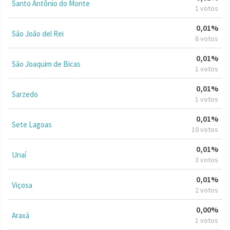
Santo Antônio do Monte
1 votos
0,01%
São João del Rei
6 votos
0,01%
São Joaquim de Bicas
1 votos
0,01%
Sarzedo
1 votos
0,01%
Sete Lagoas
10 votos
0,01%
Unaí
3 votos
0,01%
Viçosa
2 votos
0,00%
Araxá
1 votos