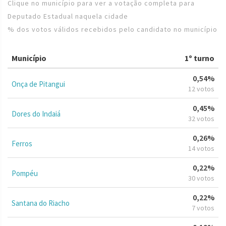
Clique no município para ver a votação completa para
Deputado Estadual naquela cidade
% dos votos válidos recebidos pelo candidato no município
Município
1º turno
0,54%
Onça de Pitangui
12 votos
0,45%
Dores do Indaiá
32 votos
0,26%
Ferros
14 votos
0,22%
Pompéu
30 votos
0,22%
Santana do Riacho
7 votos