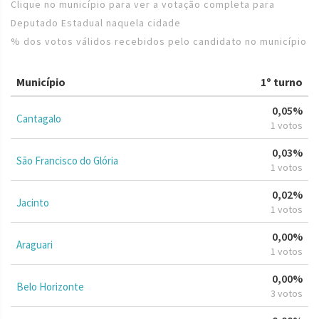
Clique no município para ver a votação completa para
Deputado Estadual naquela cidade
% dos votos válidos recebidos pelo candidato no município
Município
1º turno
0,05%
Cantagalo
1 votos
0,03%
São Francisco do Glória
1 votos
0,02%
Jacinto
1 votos
0,00%
Araguari
1 votos
0,00%
Belo Horizonte
3 votos