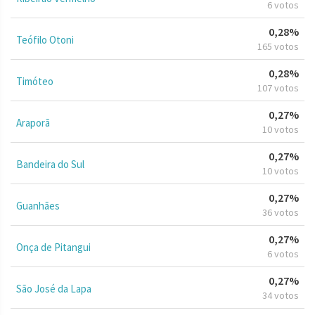
6 votos
0,28%
Teófilo Otoni
165 votos
0,28%
Timóteo
107 votos
0,27%
Araporã
10 votos
0,27%
Bandeira do Sul
10 votos
0,27%
Guanhães
36 votos
0,27%
Onça de Pitangui
6 votos
0,27%
São José da Lapa
34 votos