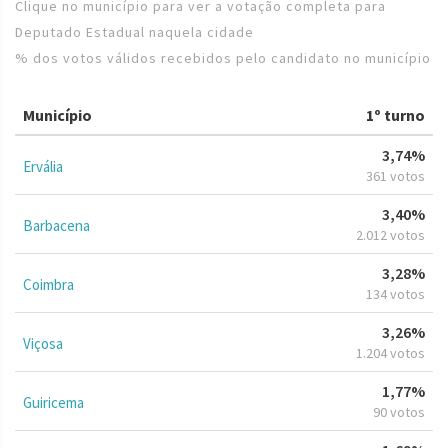
Clique no município para ver a votação completa para
Deputado Estadual naquela cidade
% dos votos válidos recebidos pelo candidato no município
Município
1º turno
3,74%
Ervália
361 votos
3,40%
Barbacena
2.012 votos
3,28%
Coimbra
134 votos
3,26%
Viçosa
1.204 votos
1,77%
Guiricema
90 votos