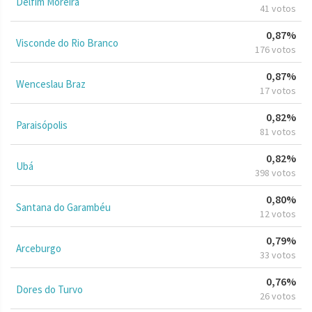
Delfim Moreira
41 votos
0,87%
Visconde do Rio Branco
176 votos
0,87%
Wenceslau Braz
17 votos
0,82%
Paraisópolis
81 votos
0,82%
Ubá
398 votos
0,80%
Santana do Garambéu
12 votos
0,79%
Arceburgo
33 votos
0,76%
Dores do Turvo
26 votos