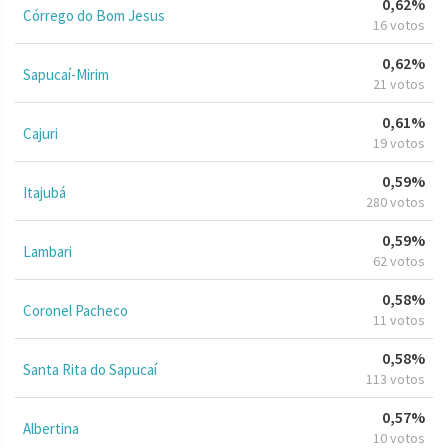
0,62%
Córrego do Bom Jesus
16 votos
0,62%
Sapucaí-Mirim
21 votos
0,61%
Cajuri
19 votos
0,59%
Itajubá
280 votos
0,59%
Lambari
62 votos
0,58%
Coronel Pacheco
11 votos
0,58%
Santa Rita do Sapucaí
113 votos
0,57%
Albertina
10 votos