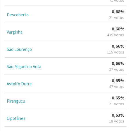
71 votos
0,68%
Descoberto
21 votos
0,68%
Varginha
439 votos
0,66%
São Lourenço
115 votos
0,66%
São Miguel do Anta
27 votos
0,65%
Astolfo Dutra
47 votos
0,65%
Piranguçu
21 votos
0,63%
Cipotânea
18 votos