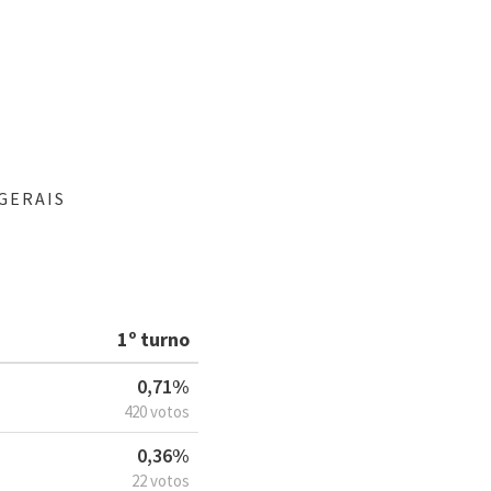
GERAIS
1º turno
0,71%
420 votos
0,36%
22 votos