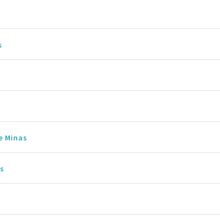
s
e Minas
s