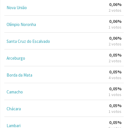
0,06%
Nova União
2 votos
0,06%
Olímpio Noronha
1 votos
0,06%
Santa Cruz do Escalvado
2 votos
0,05%
Arceburgo
2 votos
0,05%
Borda da Mata
4 votos
0,05%
Camacho
1 votos
0,05%
Chácara
1 votos
0,05%
Lambari