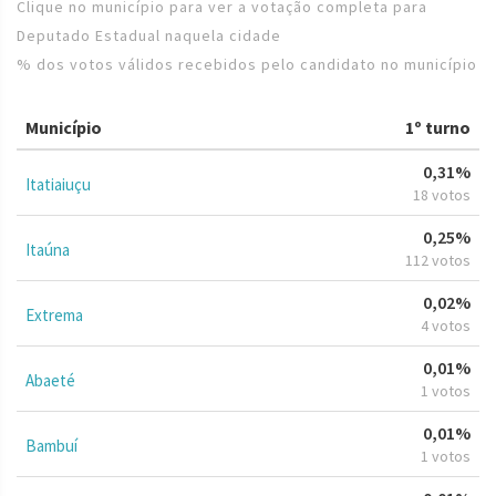
Clique no município para ver a votação completa para
Deputado Estadual naquela cidade
% dos votos válidos recebidos pelo candidato no município
Município
1º turno
0,31%
Itatiaiuçu
18 votos
0,25%
Itaúna
112 votos
0,02%
Extrema
4 votos
0,01%
Abaeté
1 votos
0,01%
Bambuí
1 votos