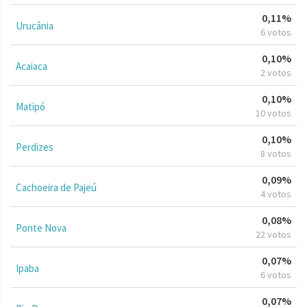
0,11%
Urucânia
6 votos
0,10%
Acaiaca
2 votos
0,10%
Matipó
10 votos
0,10%
Perdizes
8 votos
0,09%
Cachoeira de Pajeú
4 votos
0,08%
Ponte Nova
22 votos
0,07%
Ipaba
6 votos
0,07%