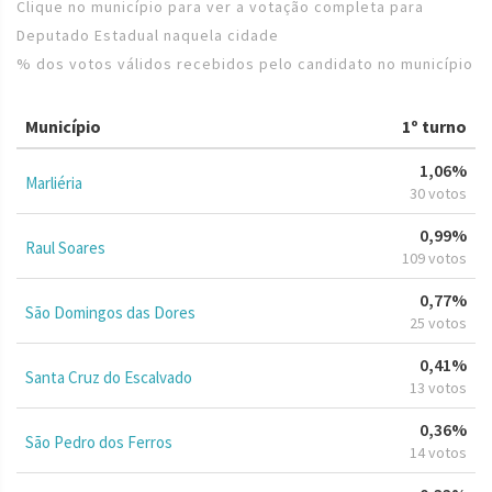
Clique no município para ver a votação completa para
Deputado Estadual naquela cidade
% dos votos válidos recebidos pelo candidato no município
Município
1º turno
1,06%
Marliéria
30 votos
0,99%
Raul Soares
109 votos
0,77%
São Domingos das Dores
25 votos
0,41%
Santa Cruz do Escalvado
13 votos
0,36%
São Pedro dos Ferros
14 votos