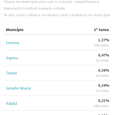
Clique no município para ver a votação completa para
Deputado Estadual naquela cidade
% dos votos válidos recebidos pelo candidato no município
Município
1º turno
1,37%
Extrema
236 votos
0,47%
Itapeva
22 votos
0,36%
Toledo
14 votos
0,34%
Senador Amaral
12 votos
0,21%
Itajubá
102 votos