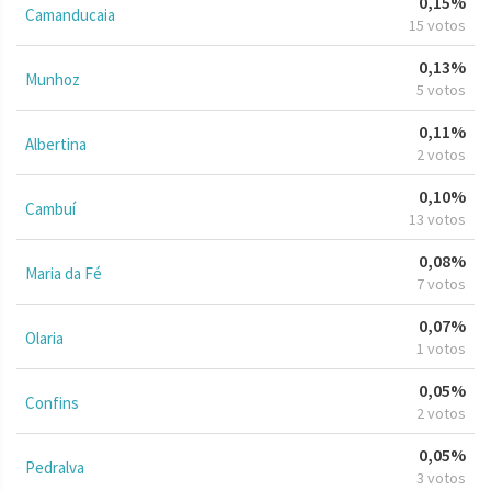
0,15%
Camanducaia
15 votos
0,13%
Munhoz
5 votos
0,11%
Albertina
2 votos
0,10%
Cambuí
13 votos
0,08%
Maria da Fé
7 votos
0,07%
Olaria
1 votos
0,05%
Confins
2 votos
0,05%
Pedralva
3 votos