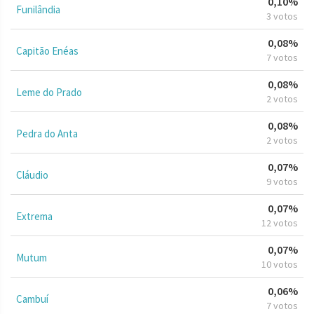
0,10%
Funilândia
3 votos
0,08%
Capitão Enéas
7 votos
0,08%
Leme do Prado
2 votos
0,08%
Pedra do Anta
2 votos
0,07%
Cláudio
9 votos
0,07%
Extrema
12 votos
0,07%
Mutum
10 votos
0,06%
Cambuí
7 votos