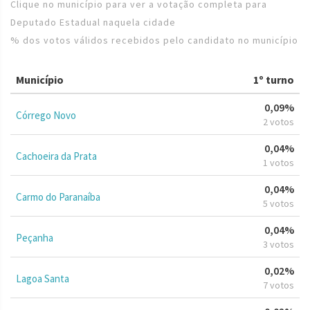
Clique no município para ver a votação completa para
Deputado Estadual naquela cidade
% dos votos válidos recebidos pelo candidato no município
Município
1º turno
0,09%
Córrego Novo
2 votos
0,04%
Cachoeira da Prata
1 votos
0,04%
Carmo do Paranaíba
5 votos
0,04%
Peçanha
3 votos
0,02%
Lagoa Santa
7 votos